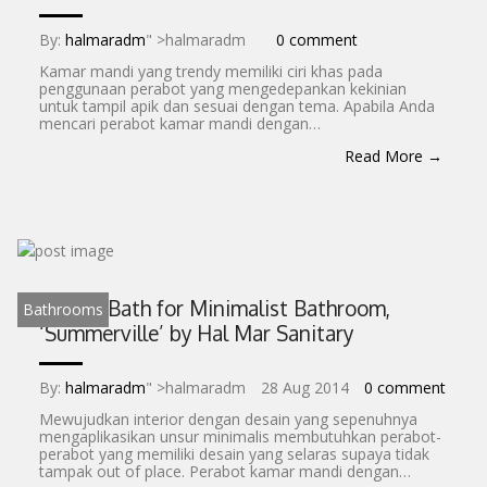
By:
halmaradm
" >halmaradm
0 comment
Kamar mandi yang trendy memiliki ciri khas pada
penggunaan perabot yang mengedepankan kekinian
untuk tampil apik dan sesuai dengan tema. Apabila Anda
mencari perabot kamar mandi dengan…
Read More →
Simple Bath for Minimalist Bathroom,
Bathrooms
‘Summerville’ by Hal Mar Sanitary
By:
halmaradm
" >halmaradm
28 Aug 2014
0 comment
Mewujudkan interior dengan desain yang sepenuhnya
mengaplikasikan unsur minimalis membutuhkan perabot-
perabot yang memiliki desain yang selaras supaya tidak
tampak out of place. Perabot kamar mandi dengan…