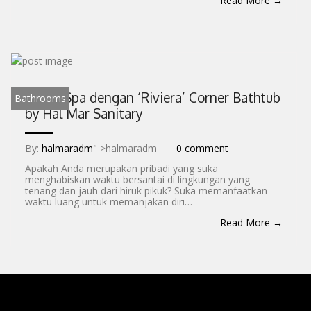
Read More →
Home Spa dengan ‘Riviera’ Corner Bathtub
Bathrooms
by Hal Mar Sanitary
By:
halmaradm
" >halmaradm
0 comment
Apakah Anda merupakan pribadi yang suka
menghabiskan waktu bersantai di lingkungan yang
tenang dan jauh dari hiruk pikuk? Suka memanfaatkan
waktu luang untuk memanjakan diri…
Read More →