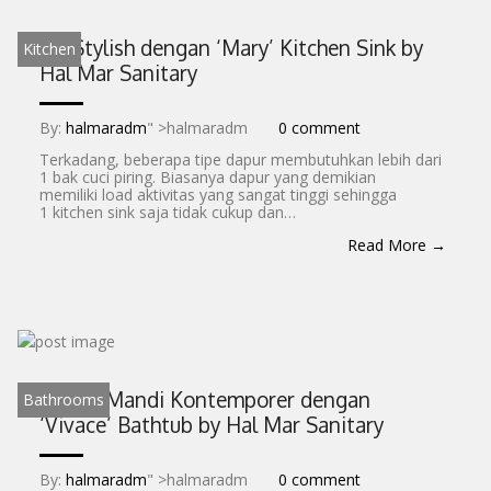
Go Stylish dengan ‘Mary’ Kitchen Sink by
Kitchen
Hal Mar Sanitary
By:
halmaradm
" >halmaradm
0 comment
Terkadang, beberapa tipe dapur membutuhkan lebih dari
1 bak cuci piring. Biasanya dapur yang demikian
memiliki load aktivitas yang sangat tinggi sehingga
1 kitchen sink saja tidak cukup dan…
Read More →
Kamar Mandi Kontemporer dengan
Bathrooms
‘Vivace’ Bathtub by Hal Mar Sanitary
By:
halmaradm
" >halmaradm
0 comment