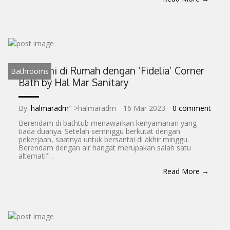
CONTACT
Spa Mini di Rumah dengan ‘Fidelia’ Corner
Bathrooms
Bath by Hal Mar Sanitary
By:
halmaradm
" >halmaradm
16 Mar 2023
0 comment
Berendam di bathtub menawarkan kenyamanan yang
tiada duanya. Setelah seminggu berkutat dengan
pekerjaan, saatnya untuk bersantai di akhir minggu.
Berendam dengan air hangat merupakan salah satu
alternatif…
Read More →