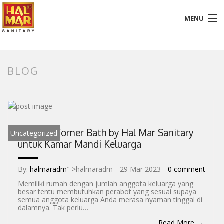
MENU
HOME
BLOG
ABOUT
BATHROOM
KITCHEN
‘Regalo’ Corner Bath by Hal Mar Sanitary
Uncategorized
untuk Kamar Mandi Keluarga
GALLERY
DOWNLOADS
By:
halmaradm
" >halmaradm
29 Mar 2023
0 comment
Memiliki rumah dengan jumlah anggota keluarga yang
besar tentu membutuhkan perabot yang sesuai supaya
PROMOTION
semua anggota keluarga Anda merasa nyaman tinggal di
dalamnya. Tak perlu…
BLOG
Read More →