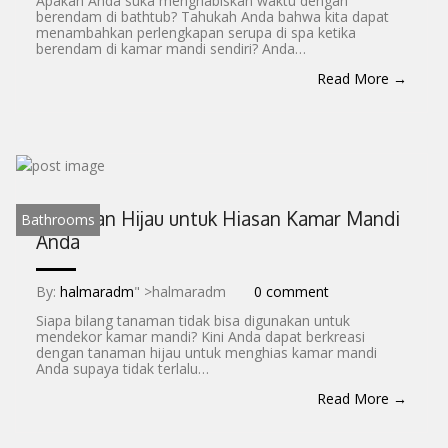
Apakah Anda suka menghabiskan waktu dengan
berendam di bathtub? Tahukah Anda bahwa kita dapat
menambahkan perlengkapan serupa di spa ketika
berendam di kamar mandi sendiri? Anda…
Read More →
Tanaman Hijau untuk Hiasan Kamar Mandi
Bathrooms
Anda
By:
halmaradm
" >halmaradm
0 comment
Siapa bilang tanaman tidak bisa digunakan untuk
mendekor kamar mandi? Kini Anda dapat berkreasi
dengan tanaman hijau untuk menghias kamar mandi
Anda supaya tidak terlalu…
Read More →