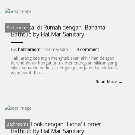
Bersantai di Rumah dengan ‘Bahama’
Bathrooms
Bathtub by Hal Mar Sanitary
By:
halmaradm
" >halmaradm
0 comment
Tak jarang kita ingin menghabiskan akhir hari dengan
berendam air hangat untuk menenangkan pikiran yang
sibuk seharian berkutat dengan pekerjaan dan aktivitas
yang berat. Kini…
Read More →
Trendy Look dengan ‘Fiona’ Corner
Bathrooms
Bathtub by Hal Mar Sanitary