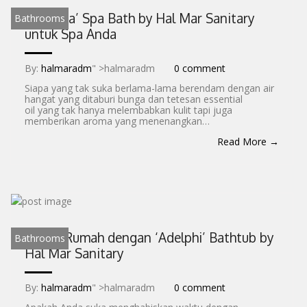
‘Renatta’ Spa Bath by Hal Mar Sanitary
Bathrooms
untuk Spa Anda
By:
halmaradm
" >halmaradm
0 comment
Siapa yang tak suka berlama-lama berendam dengan air
hangat yang ditaburi bunga dan tetesan essential
oil yang tak hanya melembabkan kulit tapi juga
memberikan aroma yang menenangkan…
Read More →
Spa di Rumah dengan ‘Adelphi’ Bathtub by
Bathrooms
Hal Mar Sanitary
By:
halmaradm
" >halmaradm
0 comment